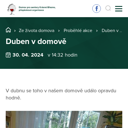
Ze života domova
Proběhlé akce
Duben v domově
Duben v domově
30. 04. 2024
v 14:32 hodin
V dubnu se toho v našem domově událo opravdu
hodně.