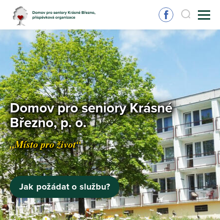
Domov pro seniory Krásné
Březno, p. o.
„Místo pro život“
Jak požádat o službu?