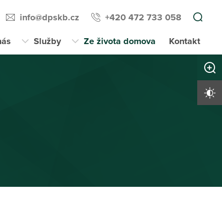
info@dpskb.cz
+420 472 733 058
nás
Služby
Ze života domova
Kontakt
Zvětši
Vysoký 