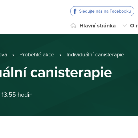
Sledujte nás na Facebooku
Hlavní stránka
O 
ova
Proběhlé akce
Individuální canisterapie
uální canisterapie
 13:55 hodin