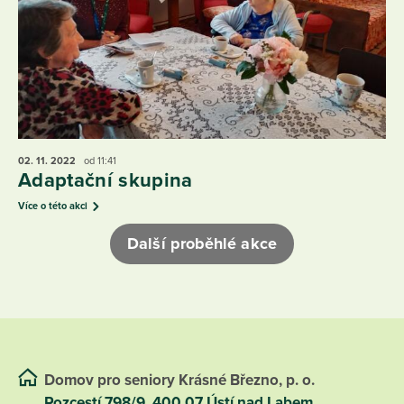
02. 11.
2022
od 11:41
Adaptační skupina
Více o této akci
Další proběhlé akce
Domov pro seniory Krásné Březno, p. o.
Rozcestí 798/9, 400 07 Ústí nad Labem