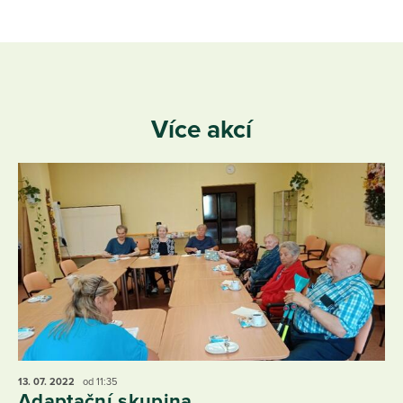
Více akcí
13. 07.
2022
od 11:35
Adaptační skupina