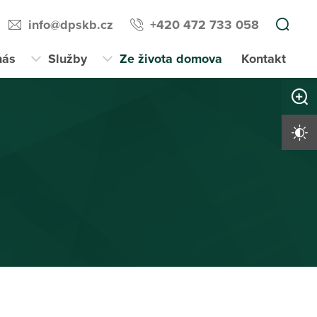
info@dpskb.cz
+420 472 733 058
nás
Služby
Ze života domova
Kontakt
Zvětši
Vysoký 