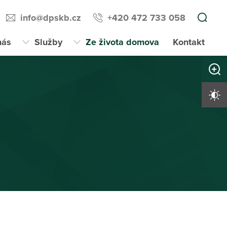
info@dpskb.cz
+420 472 733 058
nás
Služby
Ze života domova
Kontakt
Zvětši
Vysoký 