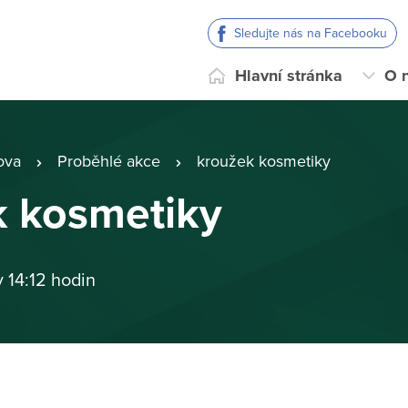
Sledujte nás na Facebooku
Hlavní stránka
O 
ova
Proběhlé akce
kroužek kosmetiky
k kosmetiky
v 14:12 hodin