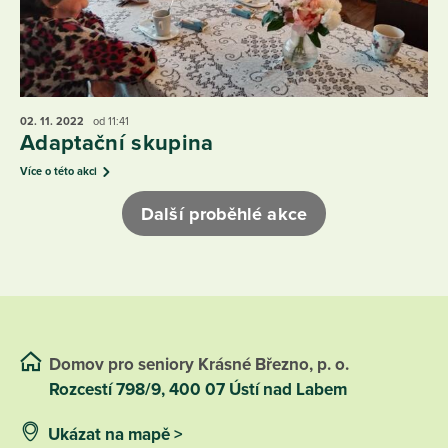
02. 11.
2022
od 11:41
Adaptační skupina
Více o této akci
Další proběhlé akce
Domov pro seniory Krásné Březno, p. o.
Rozcestí 798/9, 400 07 Ústí nad Labem
Ukázat na mapě >