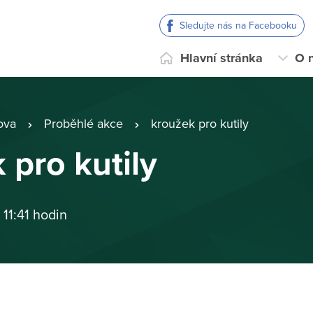
Sledujte nás na Facebooku
Hlavní stránka
O 
ova
Proběhlé akce
kroužek pro kutily
 pro kutily
 11:41 hodin