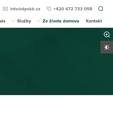
info@dpskb.cz
+420 472 733 058
nás
Služby
Ze života domova
Kontakt
Zvětši
Vysoký 