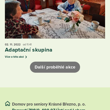
02. 11.
2022
od 11:41
Adaptační skupina
Více o této akci
Další proběhlé akce
Domov pro seniory Krásné Březno, p. o.