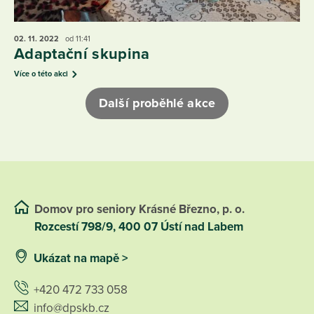
02. 11.
2022
od 11:41
Adaptační skupina
Více o této akci
Další proběhlé akce
Domov pro seniory Krásné Březno, p. o.
Rozcestí 798/9, 400 07 Ústí nad Labem
Ukázat na mapě >
+420 472 733 058
info@dpskb.cz