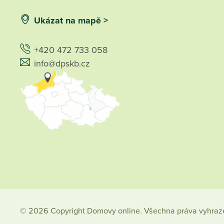
Ukázat na mapě >
+420 472 733 058
info@dpskb.cz
© 2026 Copyright Domovy online. Všechna práva vyhraz