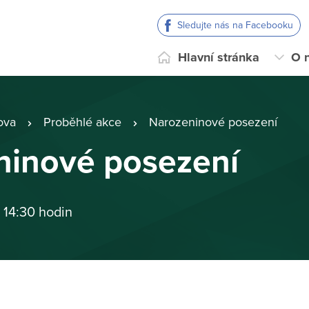
Sledujte nás na Facebooku
Hlavní stránka
O 
ova
Proběhlé akce
Narozeninové posezení
ninové posezení
 14:30 hodin