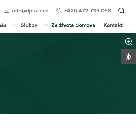
info@dpskb.cz
+420 472 733 058
nás
Služby
Ze života domova
Kontakt
Zvětši
Vysoký 