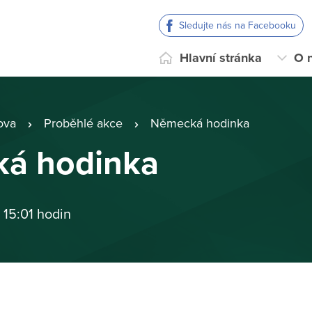
Sledujte nás na Facebooku
Hlavní stránka
O 
ova
Proběhlé akce
Německá hodinka
á hodinka
 15:01 hodin