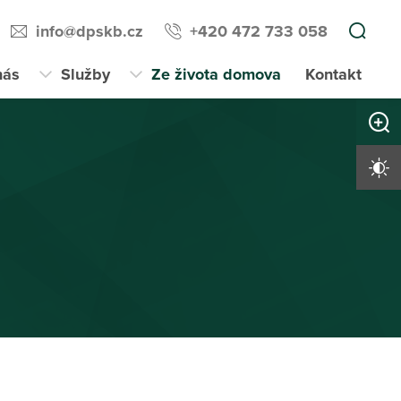
info@dpskb.cz
+420 472 733 058
nás
Služby
Ze života domova
Kontakt
Zvětši
Vysoký 