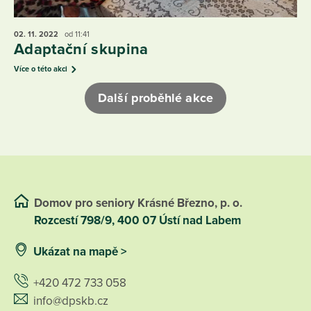
02. 11.
2022
od 11:41
Adaptační skupina
Více o této akci
Další proběhlé akce
Domov pro seniory Krásné Březno, p. o.
Rozcestí 798/9, 400 07 Ústí nad Labem
Ukázat na mapě >
+420 472 733 058
info@dpskb.cz