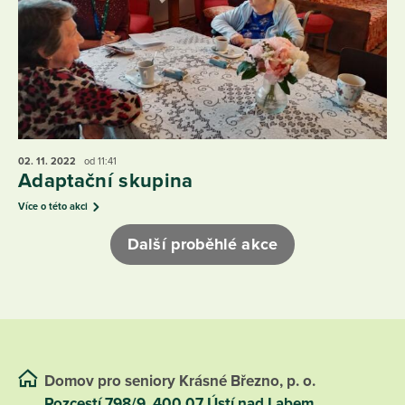
02. 11.
2022
od 11:41
Adaptační skupina
Více o této akci
Další proběhlé akce
Domov pro seniory Krásné Březno, p. o.
Rozcestí 798/9, 400 07 Ústí nad Labem