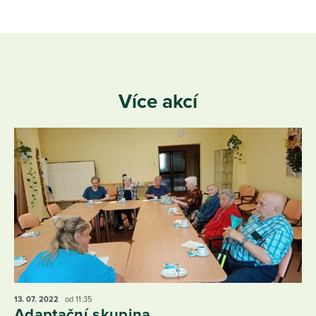
Více akcí
13. 07.
2022
od 11:35
Adaptační skupina