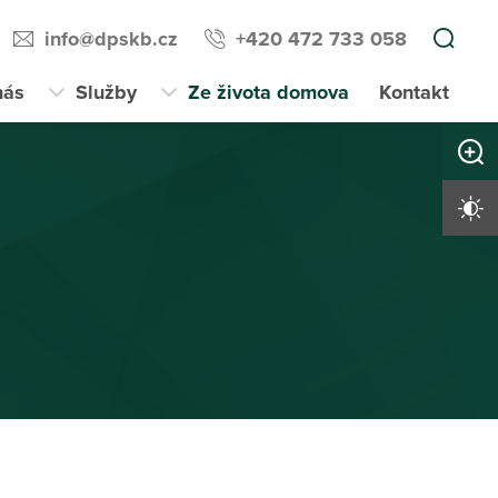
info@dpskb.cz
+420 472 733 058
nás
Služby
Ze života domova
Kontakt
Zvětši
Vysoký 