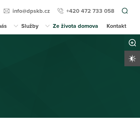
info@dpskb.cz
+420 472 733 058
nás
Služby
Ze života domova
Kontakt
Zvětši
Vysoký 