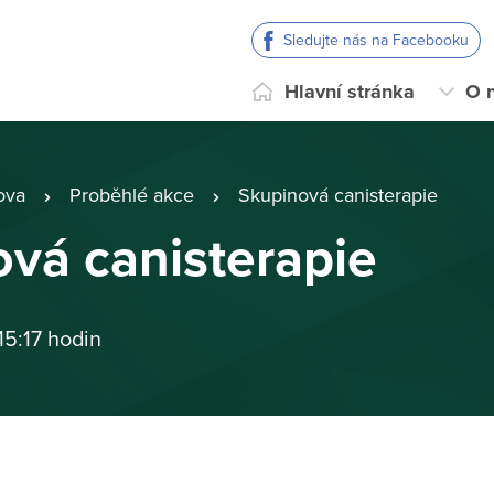
Sledujte nás na Facebooku
Hlavní stránka
O 
ova
Proběhlé akce
Skupinová canisterapie
vá canisterapie
15:17 hodin