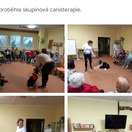
proběhla skupinová canisterapie.