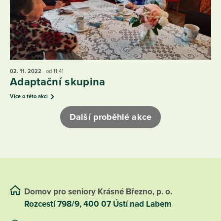
02. 11.
2022
od 11:41
Adaptační skupina
Více o této akci
Další proběhlé akce
Domov pro seniory Krásné Březno, p. o.
Rozcestí 798/9, 400 07 Ústí nad Labem