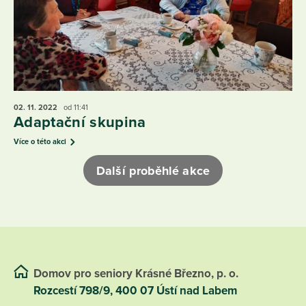
02. 11.
2022
od 11:41
Adaptační skupina
Více o této akci
Další proběhlé akce
Domov pro seniory Krásné Březno, p. o.
Rozcestí 798/9, 400 07 Ústí nad Labem