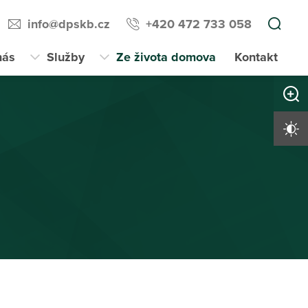
info@dpskb.cz
+420 472 733 058
nás
Služby
Ze života domova
Kontakt
Zvětši
Vysoký 