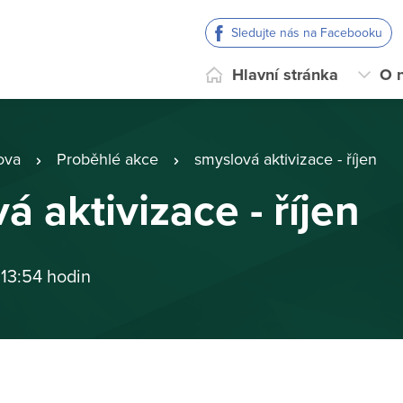
Sledujte nás na Facebooku
Hlavní stránka
O 
ova
Proběhlé akce
smyslová aktivizace - říjen
á aktivizace - říjen
 13:54 hodin