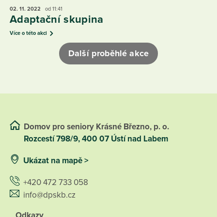
02. 11.
2022
od 11:41
Adaptační skupina
Více o této akci
Další proběhlé akce
Domov pro seniory Krásné Březno, p. o.
Rozcestí 798/9, 400 07 Ústí nad Labem
Ukázat na mapě >
+420 472 733 058
info@dpskb.cz
Odkazy