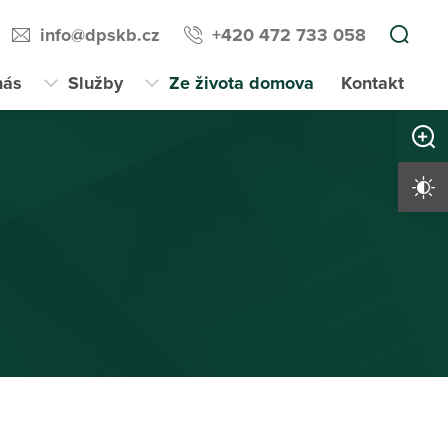
info@dpskb.cz
+420 472 733 058
nás
Služby
Ze života domova
Kontakt
Zvětši
Vysoký 