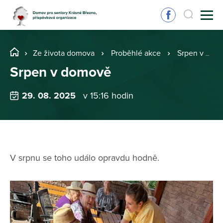
Ze života domova
Proběhlé akce
Srpen v domově
Srpen v domově
29. 08. 2025
v 15:16 hodin
V srpnu se toho událo opravdu hodně.