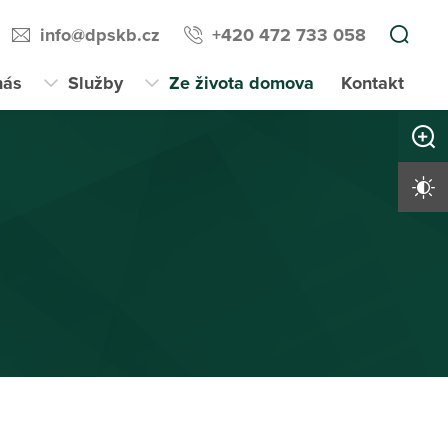
info@dpskb.cz
+420 472 733 058
nás
Služby
Ze života domova
Kontakt
Zvětši
Vysoký 