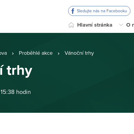
Sledujte nás na Facebooku
Hlavní stránka
O 
ova
Proběhlé akce
Vánoční trhy
 trhy
 15:38 hodin