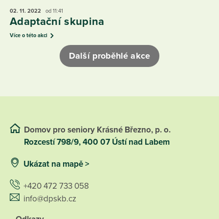
02. 11.
2022
od 11:41
Adaptační skupina
Více o této akci
Další proběhlé akce
Domov pro seniory Krásné Březno, p. o.
Rozcestí 798/9, 400 07 Ústí nad Labem
Ukázat na mapě >
+420 472 733 058
info@dpskb.cz