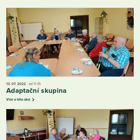
13. 07.
2022
od 11:35
Adaptační skupina
Více o této akci