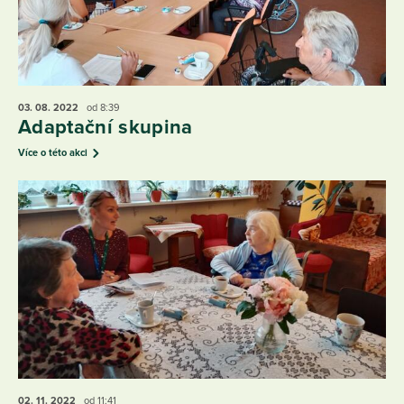
03. 08.
2022
od 8:39
Adaptační skupina
Více o této akci
02. 11.
2022
od 11:41