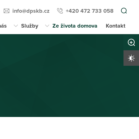
info@dpskb.cz
+420 472 733 058
nás
Služby
Ze života domova
Kontakt
Zvětši
Vysoký 