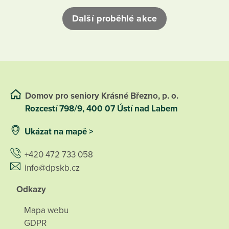
Další proběhlé akce
Domov pro seniory Krásné Březno, p. o.
Rozcestí 798/9, 400 07 Ústí nad Labem
Ukázat na mapě >
+420 472 733 058
info@dpskb.cz
Odkazy
Mapa webu
GDPR