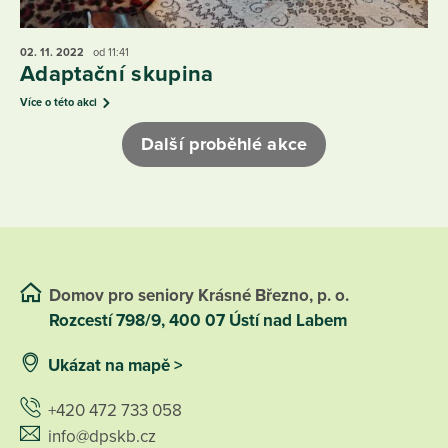
02. 11.
2022
od 11:41
Adaptační skupina
Více o této akci
Další proběhlé akce
Domov pro seniory Krásné Březno, p. o.
Rozcestí 798/9, 400 07 Ústí nad Labem
Ukázat na mapě >
+420 472 733 058
info@dpskb.cz