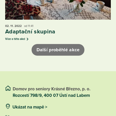
02. 11.
2022
od 11:41
Adaptační skupina
Více o této akci
Další proběhlé akce
Domov pro seniory Krásné Březno, p. o.
Rozcestí 798/9, 400 07 Ústí nad Labem
Ukázat na mapě >