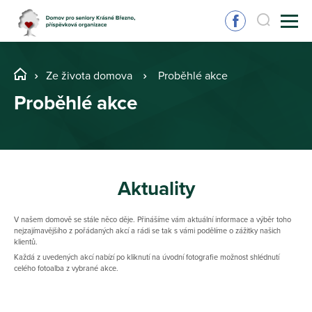
Ze života domova
Proběhlé akce
Proběhlé akce
Aktuality
V našem domově se stále něco děje. Přinášíme vám aktuální informace a výběr toho
nejzajímavějšího z pořádaných akcí a rádi se tak s vámi podělíme o zážitky našich
klientů.
Každá z uvedených akcí nabízí po kliknutí na úvodní fotografie možnost shlédnutí
celého fotoalba z vybrané akce.